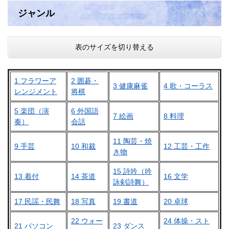
ジャンル
表のサイズを切り替える
1 フラワーア
2 囲碁・
3 健康麻雀
4 歌・コーラス
レンジメント
将棋
5 楽団（演
6 外国語
7 絵画
8 料理
奏）
会話
11 陶芸・焼
9 手芸
10 和裁
12 工芸・工作
き物
15 詩吟（吟
13 着付
14 茶道
16 文学
詠剣詩舞）
17 民謡・民舞
18 写真
19 書道
20 卓球
22 ウォー
24 体操・スト
21 パソコン
23 ダンス