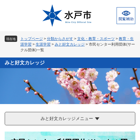
ペ
メ
ー
ニ
ジ
ュ
の
ー
先
を
頭
飛
トップページ
>
分類からさがす
>
文化・教育・スポーツ
>
教育・生
現在地
で
ば
涯学習
>
生涯学習
>
みと好文カレッジ
>
市民センター利用団体(サー
す
し
クル団体)一覧
。
て
本
みと好文カレッジ
文
へ
みと好文カレッジメニュー
本