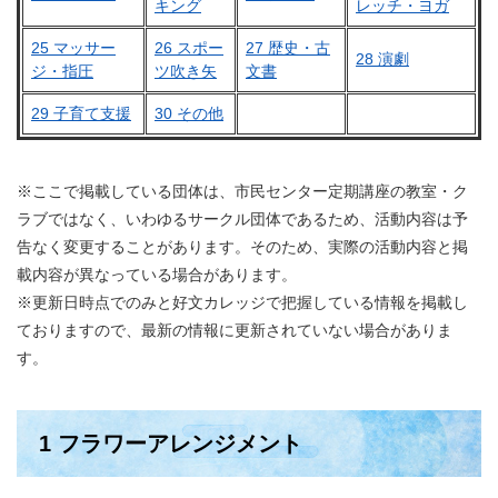
キング
レッチ・ヨガ
25 マッサー
26 スポー
27 歴史・古
28 演劇
ジ・指圧
ツ吹き矢
文書
29 子育て支援
30 その他
※ここで掲載している団体は、市民センター定期講座の教室・ク
ラブではなく、いわゆるサークル団体であるため、活動内容は予
告なく変更することがあります。そのため、実際の活動内容と掲
載内容が異なっている場合があります。
※更新日時点でのみと好文カレッジで把握している情報を掲載し
ておりますので、最新の情報に更新されていない場合がありま
す。
1 フラワーアレンジメント