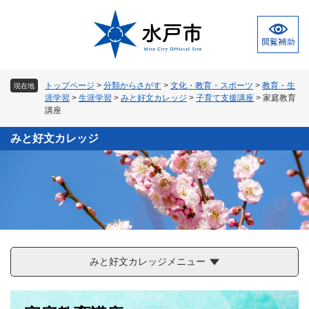
ペ
メ
ー
ニ
ジ
ュ
の
ー
先
を
頭
飛
トップページ
>
分類からさがす
>
文化・教育・スポーツ
>
教育・生
現在地
で
ば
涯学習
>
生涯学習
>
みと好文カレッジ
>
子育て支援講座
>
家庭教育
す
し
講座
。
て
本
みと好文カレッジ
文
へ
みと好文カレッジメニュー
本