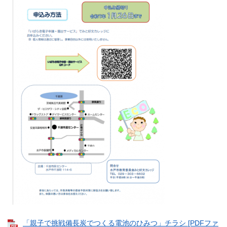
「親子で挑戦備長炭でつくる電池のひみつ」チラシ [PDFファ