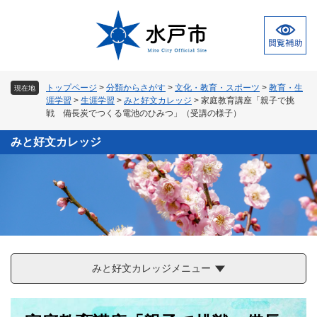
ペ
メ
ー
ニ
ジ
ュ
の
ー
先
を
頭
飛
トップページ
>
分類からさがす
>
文化・教育・スポーツ
>
教育・生
現在地
で
ば
涯学習
>
生涯学習
>
みと好文カレッジ
>
家庭教育講座「親子で挑
す
し
戦 備長炭でつくる電池のひみつ」（受講の様子）
。
て
本
みと好文カレッジ
文
へ
みと好文カレッジメニュー
本