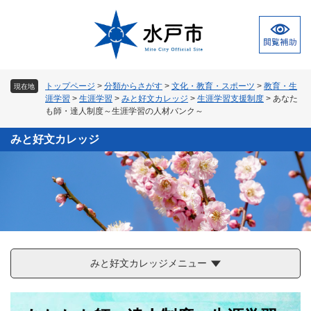
ペ
メ
ー
ニ
ジ
ュ
の
ー
先
を
頭
飛
トップページ
>
分類からさがす
>
文化・教育・スポーツ
>
教育・生
現在地
で
ば
涯学習
>
生涯学習
>
みと好文カレッジ
>
生涯学習支援制度
>
あなた
す
し
も師・達人制度～生涯学習の人材バンク～
。
て
本
みと好文カレッジ
文
へ
みと好文カレッジメニュー
本