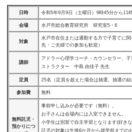
日時
令和5年9月9日（土曜日）9時45分から11
会場
水戸市総合教育研究所 研究室5・6
水戸市在住または通勤する方で子育てに関
対象
先・ご夫婦での参加も歓迎）
アドラー心理学コーチ・カウンセラー、子
講師
ストラクター 中島 由佳子 先生
定員
25名（定員を超えた場合は抽選。抽選の
参加費
無料
事前申し込みが必要です（無料）。
お子さんは会場内には入室できません。
無料託児・
小学生は別室で自主学習となります(好き
預かりにつ
​託児の対象は生後6か月から就学前まで