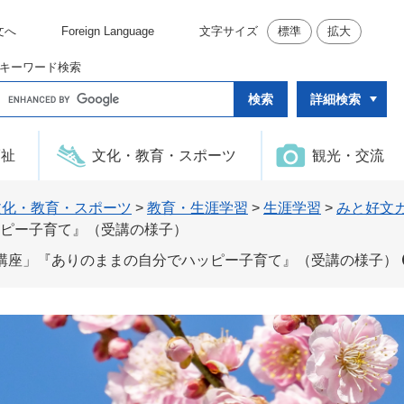
文へ
Foreign Language
文字サイズ
標準
拡大
キーワード検索
G
詳細検索
o
o
g
l
福祉
文化・教育・スポーツ
観光・交流
e
カ
ス
タ
文化・教育・スポーツ
>
教育・生涯学習
>
生涯学習
>
みと好文
ム
ピー子育て』（受講の様子）
検
索
講座」『ありのままの自分でハッピー子育て』（受講の様子）