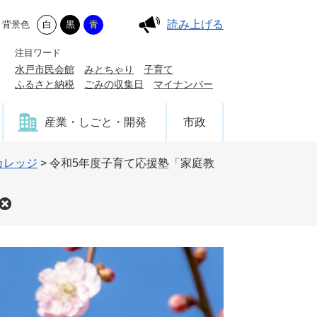
読み上げる
背景色
白
黒
青
注目ワード
水戸市民会館
みとちゃり
子育て
ふるさと納税
ごみの収集日
マイナンバー
産業・しごと・開発
市政
カレッジ
>
令和5年度子育て応援塾「家庭教