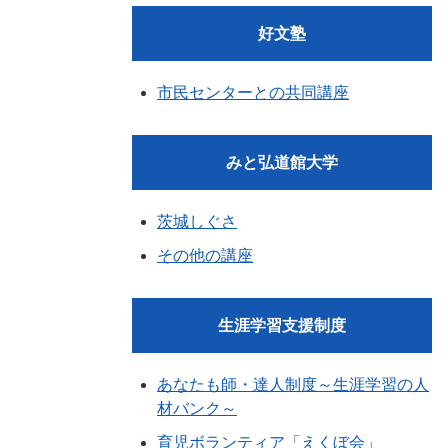
好文塾
市民センターとの共同講座
みと弘道館大学
茨城しぐさ
その他の講座
生涯学習支援制度
あなたも師・達人制度～生涯学習の人
材バンク～
育児ボランティア「えくぼ会」