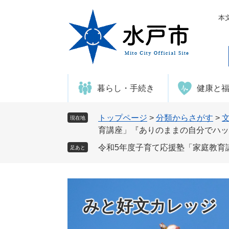
ペ
メ
ー
ニ
本
ジ
ュ
の
ー
先
を
頭
飛
で
ば
暮らし・手続き
健康と
す
し
。
て
本
トップページ
>
分類からさがす
>
現在地
文
育講座」『ありのままの自分でハッ
へ
令和5年度子育て応援塾「家庭教育
足あと
みと好文カレッジ