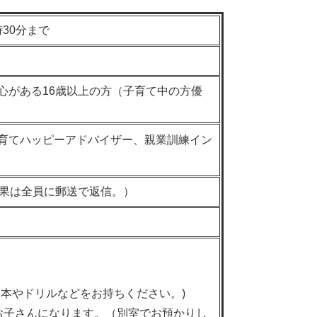
時30分まで
心がある16歳以上の方（子育て中の方優
育てハッピーアドバイザー、親業訓練イン
結果は全員に郵送で返信。）
な本やドリルなどをお持ちください。)
のお子さんになります。（別室でお預かりし