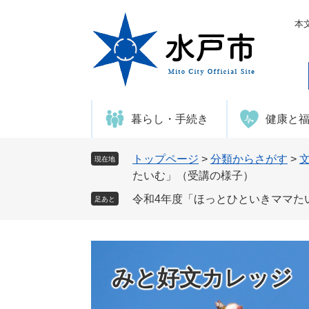
ペ
メ
ー
ニ
本
ジ
ュ
の
ー
先
を
頭
飛
で
ば
暮らし・手続き
健康と
す
し
。
て
本
トップページ
>
分類からさがす
>
現在地
文
たいむ」（受講の様子）
へ
令和4年度「ほっとひといきママた
足あと
みと好文カレッジ