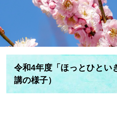
本
文
令和4年度「ほっとひとい
講の様子）