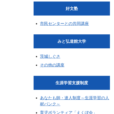
好文塾
市民センターとの共同講座
みと弘道館大学
茨城しぐさ
その他の講座
生涯学習支援制度
あなたも師・達人制度～生涯学習の人
材バンク～
育児ボランティア「えくぼ会」