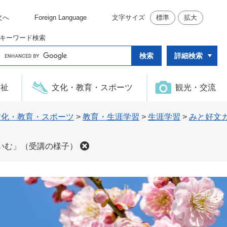
文へ
Foreign Language
文字サイズ
標準
拡大
キーワード検索
G
詳細検索
o
o
g
l
福祉
文化・教育・スポーツ
観光・交流
e
カ
ス
タ
文化・教育・スポーツ
>
教育・生涯学習
>
生涯学習
>
みと好文
ム
検
索
いむ」（受講の様子）