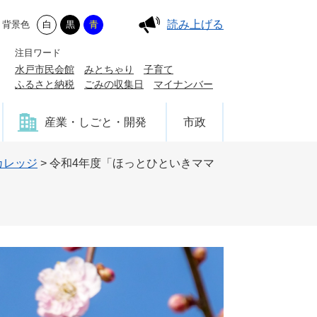
読み上げる
背景色
白
黒
青
注目ワード
水戸市民会館
みとちゃり
子育て
ふるさと納税
ごみの収集日
マイナンバー
産業・しごと・開発
市政
カレッジ
>
令和4年度「ほっとひといきママ