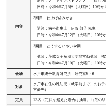
講師：フードインストラクター 軽部 知
日時：令和4年7月5日（火曜日）10時から
2回目 仕上げ歯みがき
内容
講師：歯科衛生士 伊藤 敦子 先生
日時：令和4年7月12日（火曜日）10時か
3回目 どうするいやいや期
講師：茨城女子短期大学非常勤講師 橋本
日時：令和4年7月19日（火曜日）10時か
会場
水戸市総合教育研究所 研究室5・6
水戸市在住の乳幼児（就学前まで）のお子
対象
方優先）
定員
12名（定員を超えた場合は抽選。抽選の