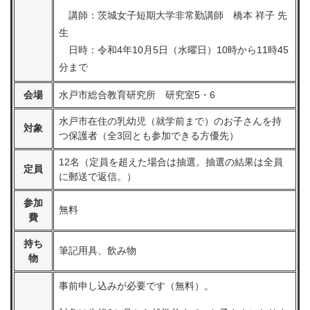
講師：茨城女子短期大学非常勤講師 橋本 祥子 先
生
日時：令和4年10月5日（水曜日）10時から11時45
分まで
会場
水戸市総合教育研究所 研究室5・6
水戸市在住の乳幼児（就学前まで）のお子さんを持
対象
つ保護者（全3回とも参加できる方優先）
12名（定員を超えた場合は抽選。抽選の結果は全員
定員
に郵送で返信。）
参加
無料
費
持ち
筆記用具、飲み物
物
事前申し込みが必要です（無料）。