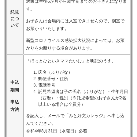
対象は生後6か月から就学前までのお子さんになりま
す。
託児
につ
お子さんは会場内には入室できませんので、別室で
いて
お預かりいたします。
新型コロナウイルス感染拡大状況によっては、お預
かりをお断りする場合があります。
「ほっとひといきママたいむ」と明記のうえ、
氏名（ふりがな）
郵便番号・住所
申込
電話番号
期間
託児希望者は子の氏名（ふりがな）・生年月日
（西暦）・性別（※託児希望のお子さんが2名
申込
以上いる場合は全員分）
方法
を記入し、メールで「みと好文カレッジ」へ申し込
んでください。
令和4年8月31日（水曜日）必着