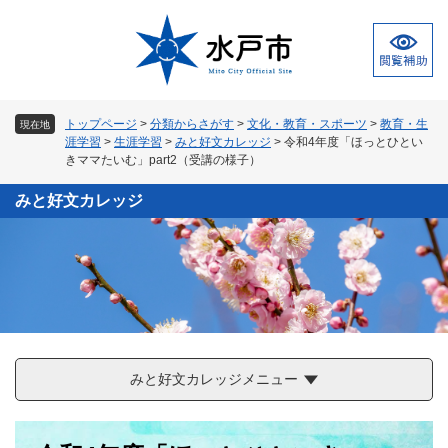
ペ
メ
ー
ニ
ジ
ュ
の
ー
先
を
頭
飛
トップページ
>
分類からさがす
>
文化・教育・スポーツ
>
教育・生
現在地
で
ば
涯学習
>
生涯学習
>
みと好文カレッジ
>
令和4年度「ほっとひとい
す
し
きママたいむ」part2（受講の様子）
。
て
本
みと好文カレッジ
文
へ
みと好文カレッジメニュー
本