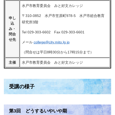
水戸市教育委員会 みと好文カレッジ
〒310-0852 水戸市笠原町978-5 水戸市総合教育
申し
研究所3階
込
み・
Tel 029-303-6602 Fax 029-303-6601
問合
せ先
メール
college@city.mito.lg.jp
（問合せは平日8時30分から17時15分まで）
主催
水戸市教育委員会 みと好文カレッジ
受講の様子
第3回 どうするいやいや期