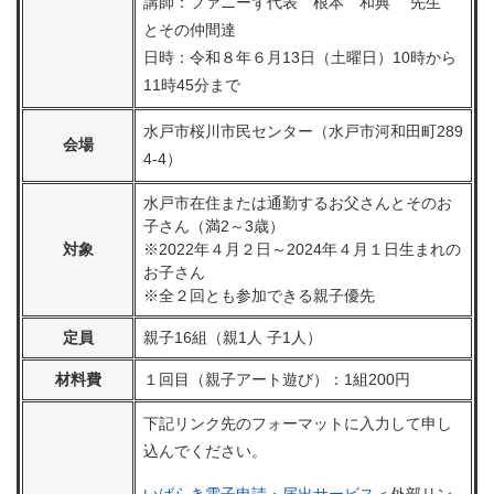
講師：ファニーず代表 根本 和典 先生
とその仲間達
日時：令和８年６月13日（土曜日）10時から
11時45分まで
水戸市桜川市民センター（水戸市河和田町289
会場
4-4）
水戸市在住または通勤するお父さんとそのお
子さん（満2～3歳）
対象
※2022年４月２日～2024年４月１日生まれの
お子さん
※全２回とも参加できる親子優先
定員
親子16組（親1人 子1人）
材料費
１回目（親子アート遊び）：1組200円
下記リンク先のフォーマットに入力して申し
込んでください。