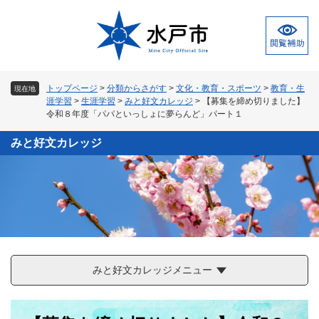
ペ
メ
ー
ニ
ジ
ュ
の
ー
先
を
頭
飛
トップページ
>
分類からさがす
>
文化・教育・スポーツ
>
教育・生
現在地
で
ば
涯学習
>
生涯学習
>
みと好文カレッジ
>
【募集を締め切りました】
す
し
令和８年度「パパといっしょに夢らんど」パート１
。
て
本
みと好文カレッジ
文
へ
みと好文カレッジメニュー
本