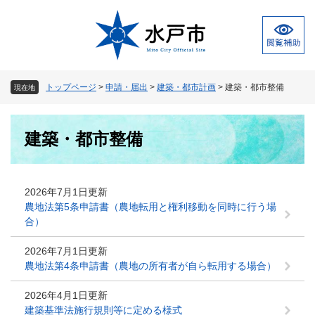
ペ
メ
ー
ニ
ジ
ュ
の
ー
先
を
頭
飛
トップページ
>
申請・届出
>
建築・都市計画
>
建築・都市整備
現在地
で
ば
す
し
本
。
て
建築・都市整備
文
本
文
へ
2026年7月1日更新
農地法第5条申請書（農地転用と権利移動を同時に行う場
合）
2026年7月1日更新
農地法第4条申請書（農地の所有者が自ら転用する場合）
2026年4月1日更新
建築基準法施行規則等に定める様式