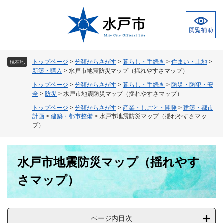
ペ
メ
ー
ニ
ジ
ュ
の
ー
先
を
頭
飛
トップページ
>
分類からさがす
>
暮らし・手続き
>
住まい・土地
>
現在地
で
ば
新築・購入
>
水戸市地震防災マップ（揺れやすさマップ）
す
し
トップページ
>
分類からさがす
>
暮らし・手続き
>
防災・防犯・安
。
て
全
>
防災
>
水戸市地震防災マップ（揺れやすさマップ）
本
トップページ
>
分類からさがす
>
産業・しごと・開発
>
建築・都市
文
計画
>
建築・都市整備
>
水戸市地震防災マップ（揺れやすさマッ
へ
プ）
本
水戸市地震防災マップ（揺れやす
文
さマップ）
ページ内目次