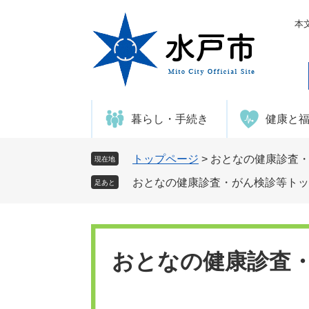
ペ
メ
ー
ニ
本
ジ
ュ
の
ー
先
を
頭
飛
で
ば
暮らし・手続き
健康と
す
し
。
て
本
トップページ
>
おとなの健康診査
現在地
文
おとなの健康診査・がん検診等トッ
足あと
へ
おとなの健康診査