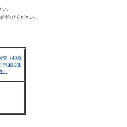
さい。
お問合せください。
診査（40歳
戸市国民健
方）