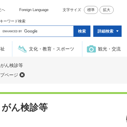
文へ
Foreign Language
文字サイズ
標準
拡大
キーワード検索
G
詳細検索
o
o
g
l
福祉
文化・教育・スポーツ
観光・交流
e
カ
ス
タ
・がん検診等
ム
検
プページ
索
・がん検診等