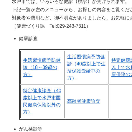
水戸市では、いろいろな健診（検診）が受けられます。
下記一覧か左のメニューから、お探しの内容をご覧くだ
対象者や費用など、御不明点がありましたら、お気軽に
（健康づくり課 Tel:029-243-7311）
健康診査
生活習慣病予防健
生活習慣病予防健
特定健康
診（40歳以上で生
診（18～39歳の
以上で水
活保護受給中の
方）
康保険の
方）
特定健康診査（40
歳以上で水戸市国
高齢者健康診査
民健康保険以外の
方）
がん検診等