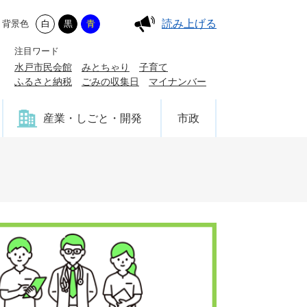
読み上げる
背景色
白
黒
青
注目ワード
水戸市民会館
みとちゃり
子育て
ふるさと納税
ごみの収集日
マイナンバー
産業・しごと・開発
市政