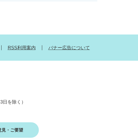
RSS利用案内
バナー広告について
月3日を除く）
意見・ご要望