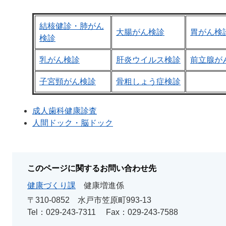
結核健診・肺がん
大腸がん検診
胃がん検
検診
乳がん検診
肝炎ウイルス検診
前立腺が
子宮頸がん検診
骨粗しょう症検診
成人歯科健康診査
人間ドック・脳ドック
このページに関するお問い合わせ先
健康づくり課
健康増進係
〒310-0852
水戸市笠原町993-13
Tel：029-243-7311
Fax：029-243-7588