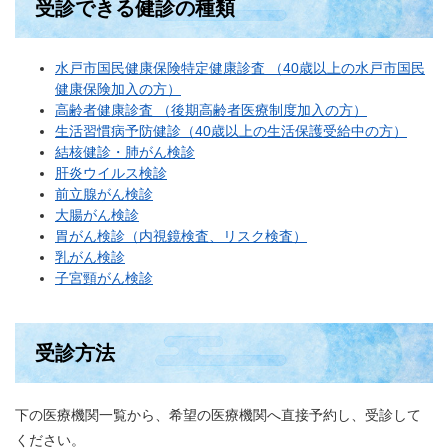
受診できる健診の種類
水戸市国民健康保険特定健康診査 （40歳以上の水戸市国民
健康保険加入の方）
高齢者健康診査 （後期高齢者医療制度加入の方）
生活習慣病予防健診（40歳以上の生活保護受給中の方）
結核健診・肺がん検診
肝炎ウイルス検診
前立腺がん検診
大腸がん検診
胃がん検診（内視鏡検査、リスク検査）
乳がん検診
子宮頸がん検診
受診方法
下の医療機関一覧から、希望の医療機関へ直接予約し、受診して
ください。