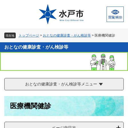
ペ
メ
ー
ニ
ジ
ュ
の
ー
先
を
頭
飛
トップページ
>
おとなの健康診査・がん検診等
>
医療機関健診
現在地
で
ば
す
し
おとなの健康診査・がん検診等
。
て
本
文
へ
おとなの健康診査・がん検診等メニュー
本
医療機関健診
文
ページ内目次