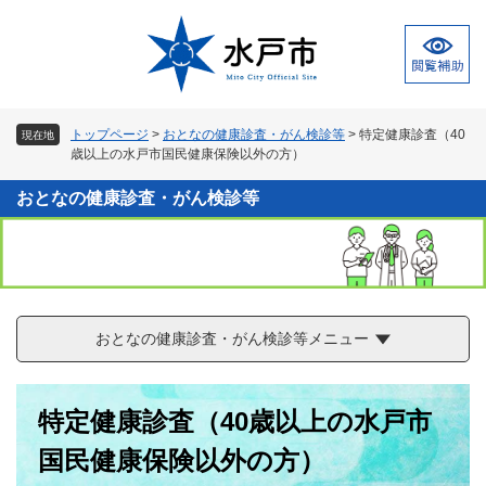
ペ
メ
ー
ニ
ジ
ュ
の
ー
先
を
頭
飛
トップページ
>
おとなの健康診査・がん検診等
>
特定健康診査（40
現在地
で
ば
歳以上の水戸市国民健康保険以外の方）
す
し
。
て
おとなの健康診査・がん検診等
本
文
へ
おとなの健康診査・がん検診等メニュー
本
特定健康診査（40歳以上の水戸市
文
国民健康保険以外の方）