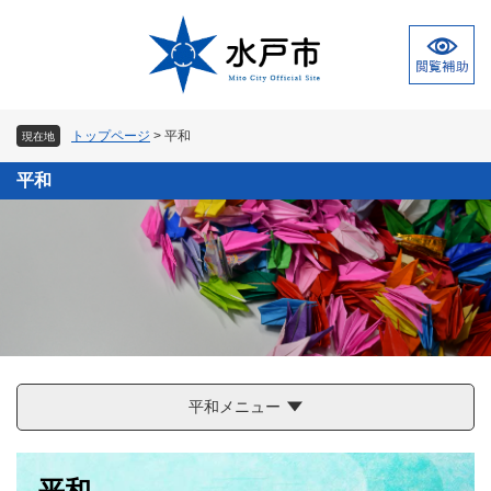
ペ
メ
ー
ニ
ジ
ュ
の
ー
先
を
頭
飛
トップページ
>
平和
現在地
で
ば
す
し
平和
。
て
本
文
へ
平和メニュー
本
平和
文