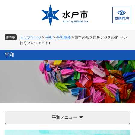
ペ
メ
ー
ニ
ジ
ュ
の
ー
先
を
頭
飛
トップページ
>
平和
>
平和事業
>
戦争の紙芝居をデジタル化（わく
現在地
で
ば
わくプロジェクト）
す
し
。
て
平和
本
文
へ
平和メニュー
本