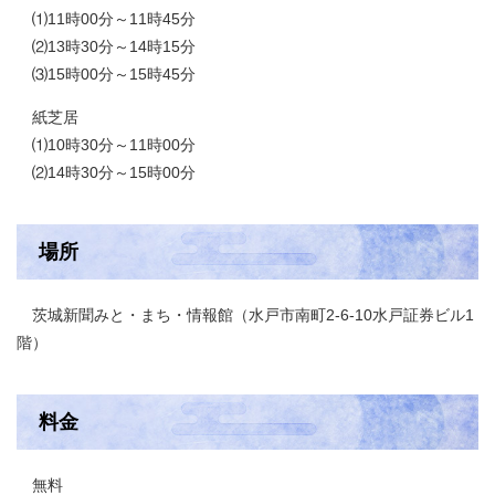
⑴11時00分～11時45分
⑵13時30分～14時15分
⑶15時00分～15時45分
紙芝居
⑴10時30分～11時00分
⑵14時30分～15時00分
場所
茨城新聞みと・まち・情報館（水戸市南町2-6-10水戸証券ビル1
階）
料金
無料