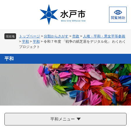
ペ
メ
ー
ニ
ジ
ュ
の
ー
先
を
頭
飛
トップページ
>
分類からさがす
>
市政
>
人権・平和・男女平等参画
現在地
で
ば
>
平和
>
平和
>
令和７年度 「戦争の紙芝居をデジタル化」 わくわく
す
し
プロジェクト
。
て
本
平和
文
へ
平和メニュー