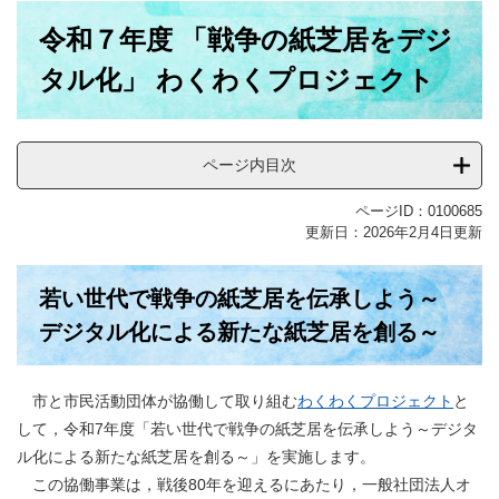
本
令和７年度 「戦争の紙芝居をデジ
文
タル化」 わくわくプロジェクト
ページ内目次
ページID：0100685
更新日：2026年2月4日更新
若い世代で戦争の紙芝居を伝承しよう～
デジタル化による新たな紙芝居を創る～
市と市民活動団体が協働して取り組む
わくわくプロジェクト
と
して，令和7年度「若い世代で戦争の紙芝居を伝承しよう～デジタ
ル化による新たな紙芝居を創る～」を実施します。
この協働事業は，戦後80年を迎えるにあたり，一般社団法人オ