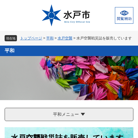
ペ
メ
ー
ニ
ジ
ュ
の
ー
先
を
頭
飛
トップページ
>
平和
>
水戸空襲
>
水戸空襲戦災誌を販売しています
現在地
で
ば
す
し
平和
。
て
本
文
へ
平和メニュー
本
水戸空襲戦災誌を販売しています
文