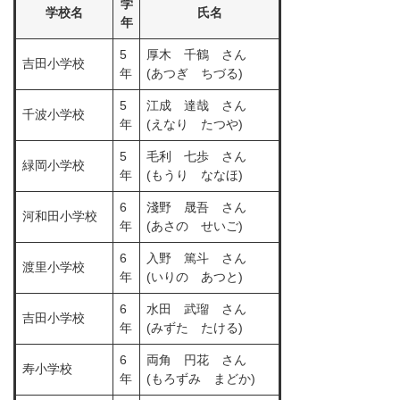
学
学校名
氏名
年
5
厚木 千鶴 さん
吉田小学校
年
(あつぎ ちづる)
5
江成 達哉 さん
千波小学校
年
(えなり たつや)
5
毛利 七歩 さん
緑岡小学校
年
(もうり ななほ)
6
淺野 晟吾 さん
河和田小学校
年
(あさの せいご)
6
入野 篤斗 さん
渡里小学校
年
(いりの あつと)
6
水田 武瑠 さん
吉田小学校
年
(みずた たける)
6
両角 円花 さん
寿小学校
年
(もろずみ まどか)