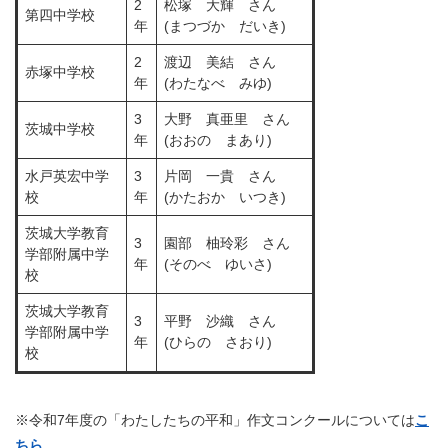
2
松塚 大輝 さん
第四中学校
年
(まつづか だいき)
2
渡辺 美結 さん
赤塚中学校
年
(わたなべ みゆ)
3
大野 真亜里 さん
茨城中学校
年
(おおの まあり)
水戸英宏中学
3
片岡 一貴 さん
校
年
(かたおか いつき)
茨城大学教育
3
園部 柚玲彩 さん
学部附属中学
年
(そのべ ゆいさ)
校
茨城大学教育
3
平野 沙織 さん
学部附属中学
年
(ひらの さおり)
校
※令和7年度の「わたしたちの平和」作文コンクールについては
こ
ちら