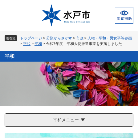
ペ
メ
ー
ニ
ジ
ュ
の
ー
先
を
頭
飛
トップページ
>
分類からさがす
>
市政
>
人権・平和・男女平等参画
現在地
で
ば
>
平和
>
平和
>
令和7年度 平和大使派遣事業を実施しました
す
し
。
て
平和
本
文
へ
平和メニュー
本