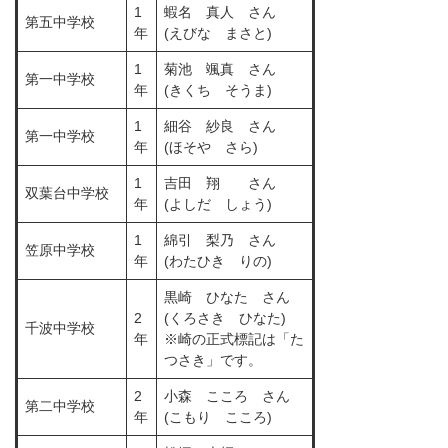
1
蝦名 真人 さん
第五中学校
年
(えびな まさと)
1
菊池 颯真 さん
第一中学校
年
(きくち そうま)
1
細谷 紗良 さん
第一中学校
年
(ほそや さら)
1
吉田 翔 さん
双葉台中学校
年
(よしだ しょう)
1
綿引 梨乃 さん
笠原中学校
年
(わたひき りの)
黒崎 ひなた さん
2
(くろさき ひなた)
千波中学校
年
※崎の正式標記は「た
つさき」です。
2
小森 こころ さん
第二中学校
年
(こもり こころ)