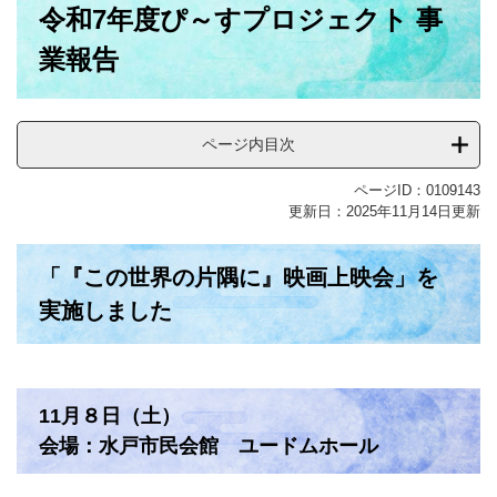
令和7年度ぴ～すプロジェクト 事
文
業報告
ページ内目次
ページID：0109143
更新日：2025年11月14日更新
「『この世界の片隅に』映画上映会」を
実施しました
11月８日（土）
会場：水戸市民会館 ユードムホール