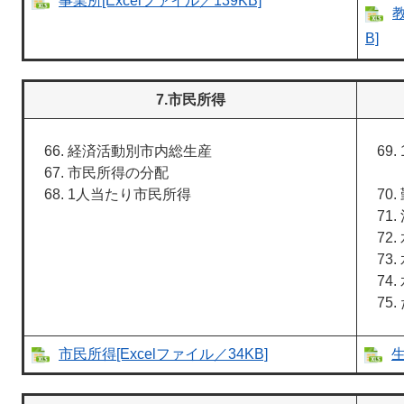
事業所[Excelファイル／139KB]
教
B]
7.市民所得
経済活動別市内総生産
市民所得の分配
1人当たり市民所得
市民所得[Excelファイル／34KB]
生