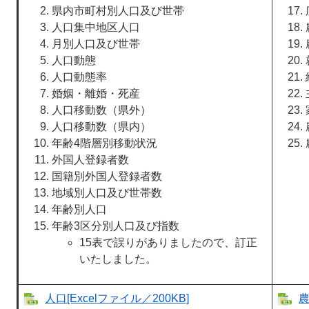
県内市町村別人口及び世帯
人口集中地区人口
月別人口及び世帯
人口動態
人口動態率
婚姻・離婚・死産
人口移動数（県外）
人口移動数（県内）
年齢4階層別移動状況
外国人登録者数
国籍別外国人登録者数
地域別人口及び世帯数
年齢別人口
年齢3区分別人口及び指数
15表で誤りがありましたので、訂正
いたしました。
人口[Excelファイル／200KB]
農