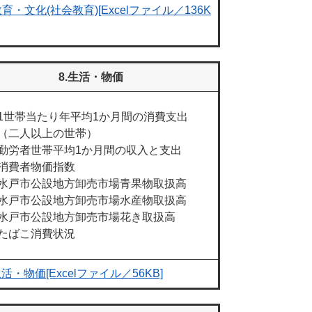
育・文化(社会教育)[Excelファイル／136K
8.生活・物価
1世帯当たり年平均1か月間の消費支出
（二人以上の世帯）
勤労者世帯平均1か月間の収入と支出
消費者物価指数
水戸市公設地方卸売市場青果物取扱高
水戸市公設地方卸売市場水産物取扱高
水戸市公設地方卸売市場花き取扱高
たばこ消費状況
活・物価[Excelファイル／56KB]