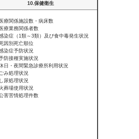
10.保健衛生
医療関係施設数・病床数
医療業務関係者数
感染症（1類～3類）及び食中毒発生状況
死因別死亡順位
感染症予防状況
予防接種実施状況
休日・夜間緊急診療所利用状況
ごみ処理状況
し尿処理状況
火葬場使用状況
公害苦情処理件数