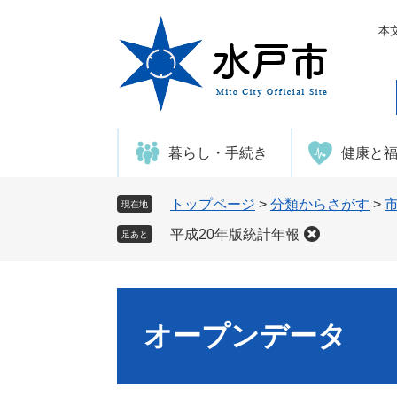
ペ
メ
ー
ニ
本
ジ
ュ
の
ー
先
を
頭
飛
で
ば
暮らし・手続き
健康と
す
し
。
て
本
トップページ
>
分類からさがす
>
現在地
文
平成20年版統計年報
足あと
へ
オープンデータ