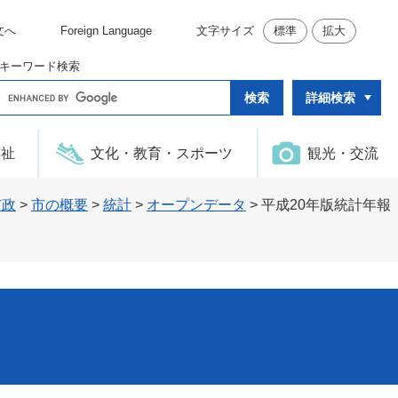
文へ
Foreign Language
文字サイズ
標準
拡大
キーワード検索
G
詳細検索
o
o
g
l
福祉
文化・教育・スポーツ
観光・交流
e
カ
ス
タ
市政
>
市の概要
>
統計
>
オープンデータ
>
平成20年版統計年報
ム
検
索