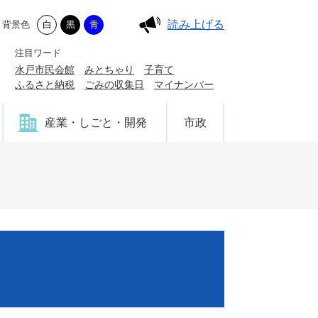
読み上げる
背景色
白
黒
青
注目ワード
水戸市民会館
みとちゃり
子育て
ふるさと納税
ごみの収集日
マイナンバー
産業・しごと・開発
市政