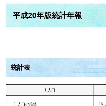
本
文
平成20年版統計年報
統計表
1.人口
人口の推移