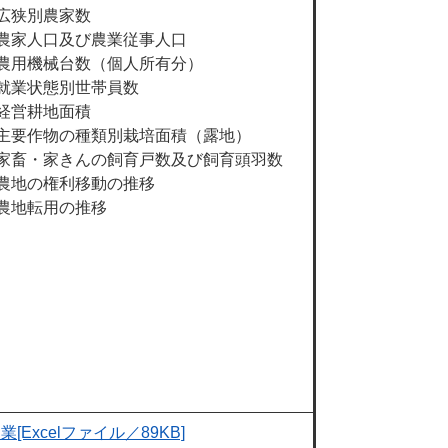
広狭別農家数
農家人口及び農業従事人口
農用機械台数（個人所有分）
就業状態別世帯員数
経営耕地面積
主要作物の種類別栽培面積（露地）
家畜・家きんの飼育戸数及び飼育頭羽数
農地の権利移動の推移
農地転用の推移
業[Excelファイル／89KB]