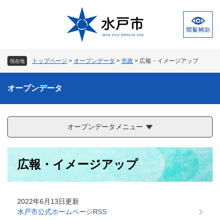
ペ
メ
ー
ニ
ジ
ュ
の
ー
先
を
頭
飛
トップページ
>
オープンデータ
>
市政
>
広報・イメージアップ
現在地
で
ば
す
し
。
て
オープンデータ
本
文
へ
オープンデータメニュー
本
広報・イメージアップ
文
2022年6月13日更新
水戸市公式ホームページRSS