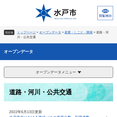
ペ
メ
ー
ニ
ジ
ュ
の
ー
先
を
頭
飛
トップページ
>
オープンデータ
>
産業・しごと・開発
>
道路・河
現在地
で
ば
川・公共交通
す
し
。
て
オープンデータ
本
文
へ
オープンデータメニュー
本
道路・河川・公共交通
文
2022年6月13日更新