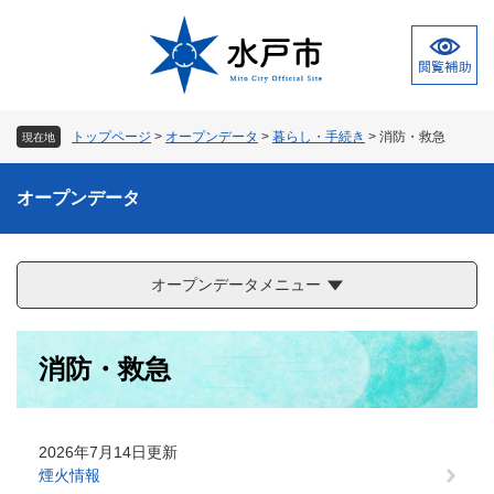
ペ
メ
ー
ニ
ジ
ュ
の
ー
先
を
頭
飛
トップページ
>
オープンデータ
>
暮らし・手続き
>
消防・救急
現在地
で
ば
す
し
。
て
オープンデータ
本
文
へ
オープンデータメニュー
本
消防・救急
文
2026年7月14日更新
煙火情報