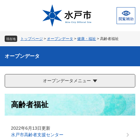
ペ
メ
ー
ニ
ジ
ュ
の
ー
先
を
頭
飛
トップページ
>
オープンデータ
>
健康・福祉
>
高齢者福祉
現在地
で
ば
す
し
。
て
オープンデータ
本
文
へ
オープンデータメニュー
本
高齢者福祉
文
2022年6月13日更新
水戸市高齢者支援センター