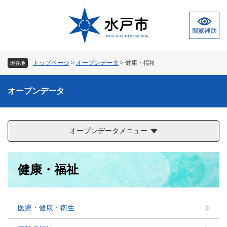
ペ
メ
ー
ニ
ジ
ュ
の
ー
先
を
頭
飛
トップページ
>
オープンデータ
>
健康・福祉
現在地
で
ば
す
し
。
て
オープンデータ
本
文
へ
オープンデータメニュー
本
健康・福祉
文
医療・健康・衛生