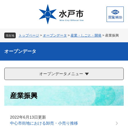
ペ
メ
ー
ニ
ジ
ュ
の
ー
先
を
頭
飛
トップページ
>
オープンデータ
>
産業・しごと・開発
>
産業振興
現在地
で
ば
す
し
。
て
オープンデータ
本
文
へ
オープンデータメニュー
本
産業振興
文
2022年6月13日更新
中心市街地における卸売・小売り推移