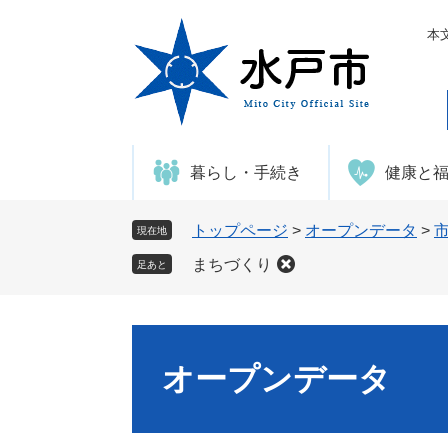
ペ
メ
ー
ニ
本
ジ
ュ
の
ー
先
を
頭
飛
で
ば
暮らし・手続き
健康と
す
し
。
て
本
トップページ
>
オープンデータ
>
現在地
文
まちづくり
足あと
へ
オープンデータ