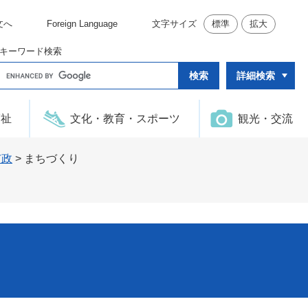
文へ
Foreign Language
文字サイズ
標準
拡大
キーワード検索
G
詳細検索
o
o
g
l
福祉
文化・教育・スポーツ
観光・交流
e
カ
ス
タ
市政
>
まちづくり
ム
検
索