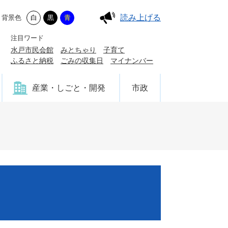
読み上げる
背景色
白
黒
青
注目ワード
水戸市民会館
みとちゃり
子育て
ふるさと納税
ごみの収集日
マイナンバー
産業・しごと・開発
市政