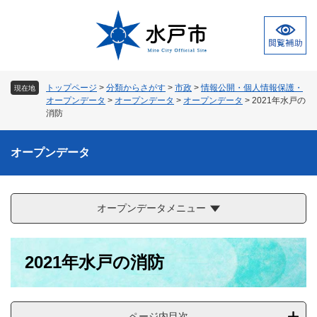
ペ
メ
ー
ニ
ジ
ュ
の
ー
先
を
頭
飛
トップページ
>
分類からさがす
>
市政
>
情報公開・個人情報保護・
現在地
で
ば
オープンデータ
>
オープンデータ
>
オープンデータ
>
2021年水戸の
す
し
消防
。
て
本
オープンデータ
文
へ
オープンデータメニュー
本
2021年水戸の消防
文
ページ内目次