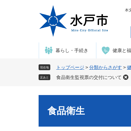
ペ
メ
ー
ニ
本
ジ
ュ
の
ー
先
を
頭
飛
で
ば
暮らし・手続き
健康と
す
し
。
て
本
トップページ
>
分類からさがす
>
現在地
文
食品衛生監視票の交付について
足あと
へ
食品衛生