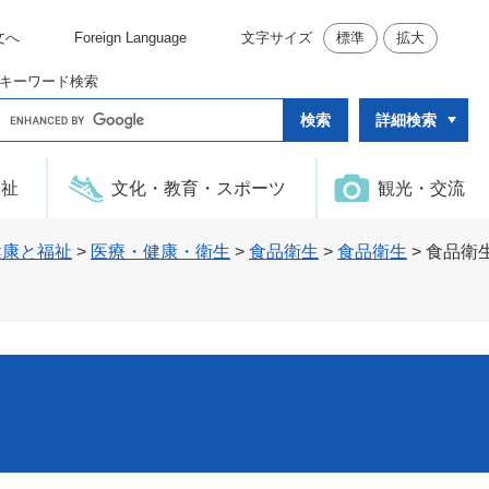
文へ
Foreign Language
文字サイズ
標準
拡大
キーワード検索
G
詳細検索
o
o
g
l
福祉
文化・教育・スポーツ
観光・交流
e
カ
ス
タ
健康と福祉
>
医療・健康・衛生
>
食品衛生
>
食品衛生
>
食品衛
ム
検
索