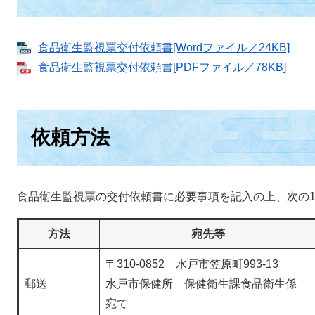
食品衛生監視票交付依頼書[Wordファイル／24KB]
食品衛生監視票交付依頼書[PDFファイル／78KB]
依頼方法
食品衛生監視票の交付依頼書に必要事項を記入の上、次の1
方法
宛先等
〒310-0852 水戸市笠原町993-13
郵送
水戸市保健所 保健衛生課食品衛生係
宛て