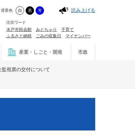
読み上げる
背景色
白
黒
青
注目ワード
水戸市民会館
みとちゃり
子育て
ふるさと納税
ごみの収集日
マイナンバー
産業・しごと・開発
市政
生監視票の交付について