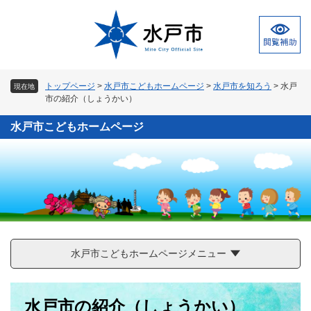
ペ
メ
ー
ニ
ジ
ュ
の
ー
先
を
頭
飛
トップページ
>
水戸市こどもホームページ
>
水戸市を知ろう
>
水戸
現在地
で
ば
市の紹介（しょうかい）
す
し
。
て
水戸市こどもホームページ
本
文
へ
水戸市こどもホームページメニュー
本
水戸市の紹介（しょうかい）
文