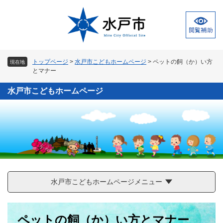
ペ
メ
ー
ニ
ジ
ュ
の
ー
先
を
頭
飛
トップページ
>
水戸市こどもホームページ
>
ペットの飼（か）い方
現在地
で
ば
とマナー
す
し
。
て
水戸市こどもホームページ
本
文
へ
水戸市こどもホームページメニュー
本
ペットの飼（か）い方とマナー
文