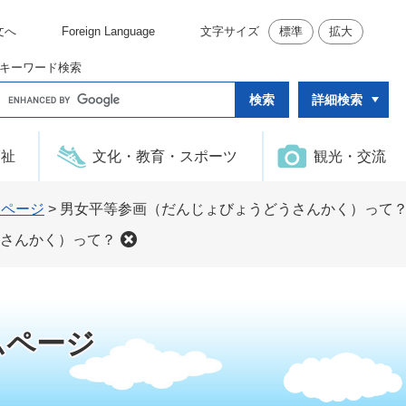
文へ
Foreign Language
文字サイズ
標準
拡大
キーワード検索
G
詳細検索
o
o
g
l
福祉
文化・教育・スポーツ
観光・交流
e
カ
ス
タ
ムページ
>
男女平等参画（だんじょびょうどうさんかく）って
ム
検
さんかく）って？
索
ムページ