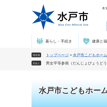
ペ
メ
ー
ニ
本
ジ
ュ
の
ー
先
を
頭
飛
で
ば
暮らし・手続き
健康と
す
し
。
て
本
トップページ
>
水戸市こどもホー
現在地
文
男女平等参画（だんじょびょうどう
足あと
へ
水戸市こどもホー