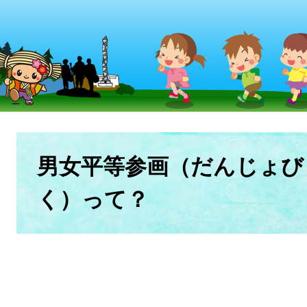
本
文
男女平等参画（だんじょび
く）って？