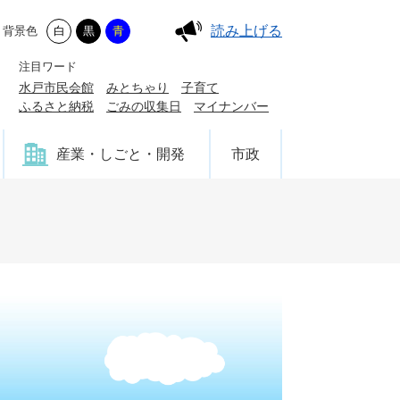
読み上げる
背景色
白
黒
青
注目ワード
水戸市民会館
みとちゃり
子育て
ふるさと納税
ごみの収集日
マイナンバー
産業・しごと・開発
市政
？