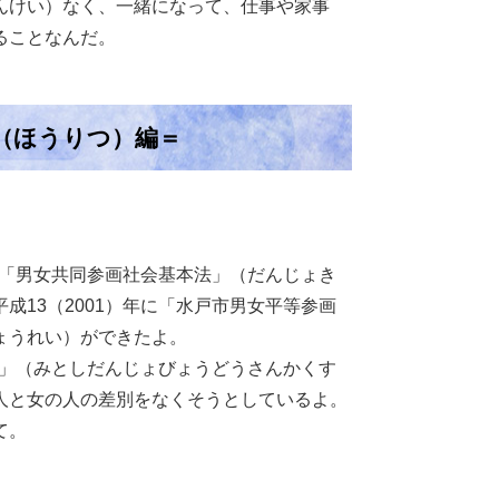
んけい）なく、一緒になって、仕事や家事
ることなんだ。
（ほうりつ）編＝
年に「男女共同参画社会基本法」（だんじょき
13（2001）年に「水戸市男女平等参画
ょうれい）ができたよ。
画」（みとしだんじょびょうどうさんかくす
人と女の人の差別をなくそうとしているよ。
て。