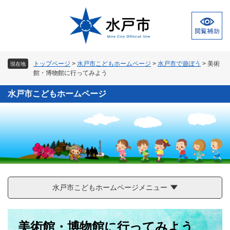
ペ
メ
ー
ニ
ジ
ュ
の
ー
先
を
頭
飛
トップページ
>
水戸市こどもホームページ
>
水戸市で遊ぼう
>
美術
現在地
で
ば
館・博物館に行ってみよう
す
し
。
て
水戸市こどもホームページ
本
文
へ
水戸市こどもホームページメニュー
本
美術館・博物館に行ってみよう
文