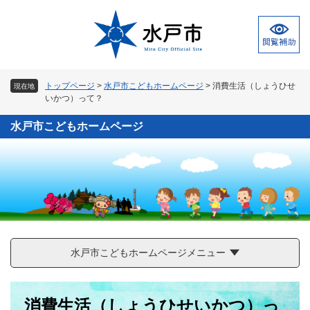
ペ
メ
ー
ニ
ジ
ュ
の
ー
先
を
頭
飛
トップページ
>
水戸市こどもホームページ
>
消費生活（しょうひせ
現在地
で
ば
いかつ）って？
す
し
。
て
水戸市こどもホームページ
本
文
へ
水戸市こどもホームページメニュー
本
消費生活（しょうひせいかつ）っ
文