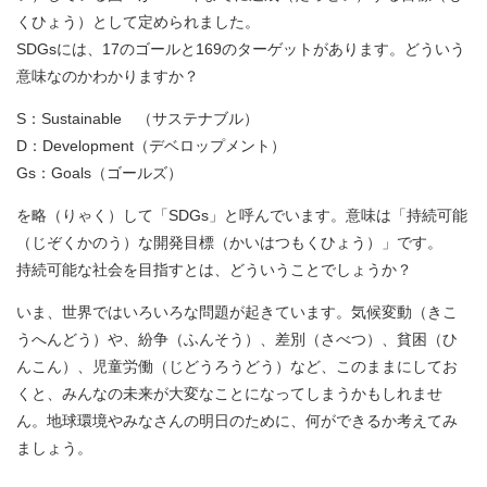
くひょう）として定められました。
SDGsには、17のゴールと169のターゲットがあります。どういう
意味なのかわかりますか？
S：Sustainable （サステナブル）
D：Development（デベロップメント）
Gs：Goals（ゴールズ）
を略（りゃく）して「SDGs」と呼んでいます。意味は「持続可能
（じぞくかのう）な開発目標（かいはつもくひょう）」です。
持続可能な社会を目指すとは、どういうことでしょうか？
いま、世界ではいろいろな問題が起きています。気候変動（きこ
うへんどう）や、紛争（ふんそう）、差別（さべつ）、貧困（ひ
んこん）、児童労働（じどうろうどう）など、このままにしてお
くと、みんなの未来が大変なことになってしまうかもしれませ
ん。地球環境やみなさんの明日のために、何ができるか考えてみ
ましょう。