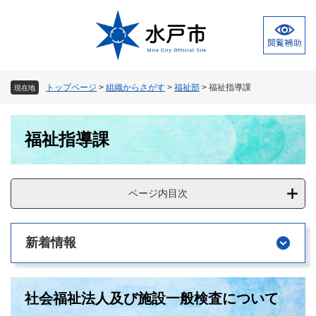
ペ
メ
ー
ニ
ジ
ュ
の
ー
先
を
頭
飛
トップページ
>
組織からさがす
>
福祉部
>
福祉指導課
現在地
で
ば
す
し
本
。
て
福祉指導課
文
本
文
へ
ページ内目次
新着情報
社会福祉法人及び施設一般検査について