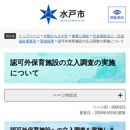
ペ
メ
ー
ニ
ジ
ュ
の
ー
先
を
頭
飛
トップページ
>
分類からさがす
>
健康と福祉
>
社会福祉法人・社会
現在地
で
ば
福祉事業等
>
実地指導
>
認可外保育施設の立入調査の実施について
す
し
。
て
本
本
認可外保育施設の立入調査の実施
文
文
へ
について
ページ内目次
ページID：0005151
更新日：2026年4月9日更新