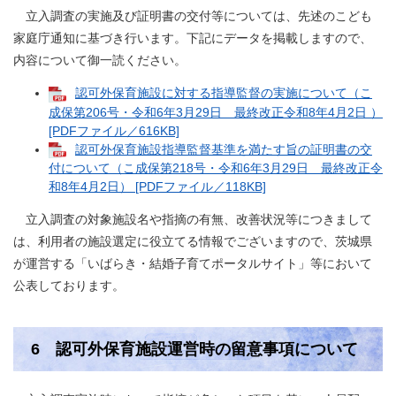
立入調査の実施及び証明書の交付等については、先述のこども
家庭庁通知に基づき行います。下記にデータを掲載しますので、
内容について御一読ください。
認可外保育施設に対する指導監督の実施について（こ
成保第206号・令和6年3月29日 最終改正令和8年4月2日 ）
[PDFファイル／616KB]
認可外保育施設指導監督基準を満たす旨の証明書の交
付について（こ成保第218号・令和6年3月29日 最終改正令
和8年4月2日） [PDFファイル／118KB]
立入調査の対象施設名や指摘の有無、改善状況等につきまして
は、利用者の施設選定に役立てる情報でございますので、茨城県
が運営する「いばらき・結婚子育てポータルサイト」等において
公表しております。
6 認可外保育施設運営時の留意事項について