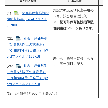
資料の名称
記載方法
施設の概況及び調査事項の
(1)
認可外保育施設指
うち、該当項目に記入
導監督調書 [Excelファイル
※ 認可外保育施設指導監
／70KB]
督調書は3ページあります。
(2)1
別表 評価基準
（定員6人以上の施設用）
（令和8年4月9日修正） [W
ordファイル／153KB]
表中の「施設回答欄」のう
ち、該当項目に記入
(2)2
別表 評価基準
（定員5人以下の施設用）
（令和8年4月9日修正） [W
ordファイル／106KB]
(3) 令和8年4月のシフト表の写し