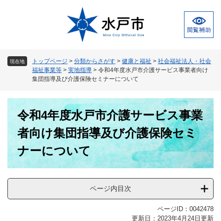
ペ
メ
ー
ニ
ジ
ュ
の
ー
先
を
頭
飛
トップページ
>
分類からさがす
>
健康と福祉
>
社会福祉法人・社会
現在地
で
ば
福祉事業等
>
実地指導
>
令和4年度水戸市介護サービス事業者向け
す
し
集団指導及び介護保険セミナーについて
。
て
本
本
文
令和4年度水戸市介護サービス事業
文
へ
者向け集団指導及び介護保険セミ
ナーについて
ページ内目次
ページID：0042478
更新日：2023年4月24日更新