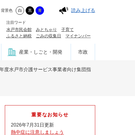
読み上げる
背景色
白
黒
青
注目ワード
水戸市民会館
みとちゃり
子育て
ふるさと納税
ごみの収集日
マイナンバー
産業・しごと・開発
市政
6年度水戸市介護サービス事業者向け集団指
重要なお知らせ
2026年7月31日更新
熱中症に注意しましょう