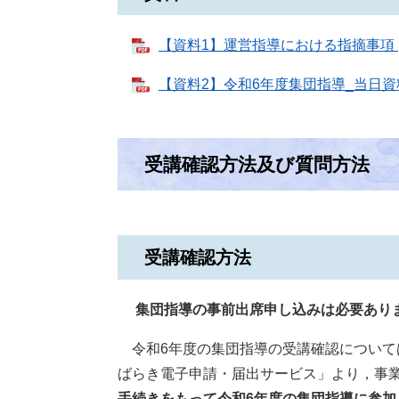
【資料1】運営指導における指摘事項 [P
【資料2】令和6年度集団指導_当日資料 
受講確認方法及び質問方法
受講確認方法
集団指導の事前出席申し込みは必要あり
令和6年度の集団指導の受講確認について
ばらき電子申請・届出サービス」より，事
手続きをもって令和6年度の集団指導に参加