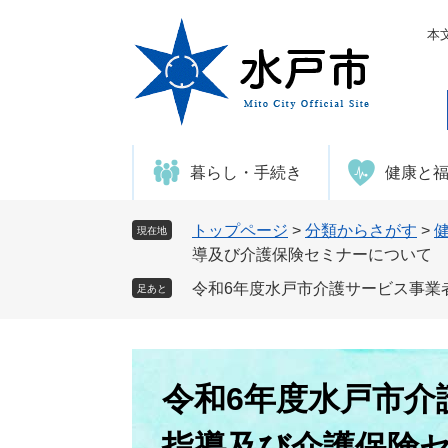
ペ
メ
ー
ニ
本
ジ
ュ
の
ー
先
を
頭
飛
で
ば
暮らし・手続き
健康と
す
し
。
て
本
トップページ
>
分類からさがす
>
現在地
文
導及び介護保険セミナーについて
へ
令和6年度水戸市介護サービス事業
足あと
本
文
令和6年度水戸市介
指導及び介護保険