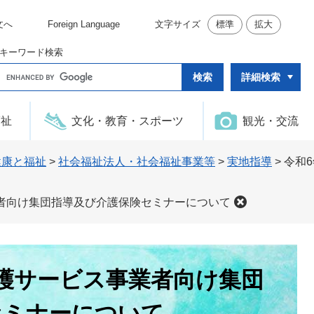
文へ
Foreign Language
文字サイズ
標準
拡大
キーワード検索
G
詳細検索
o
o
g
l
福祉
文化・教育・スポーツ
観光・交流
e
カ
ス
タ
健康と福祉
>
社会福祉法人・社会福祉事業等
>
実地指導
>
令和
ム
検
索
者向け集団指導及び介護保険セミナーについて
護サービス事業者向け集団
セミナーについて