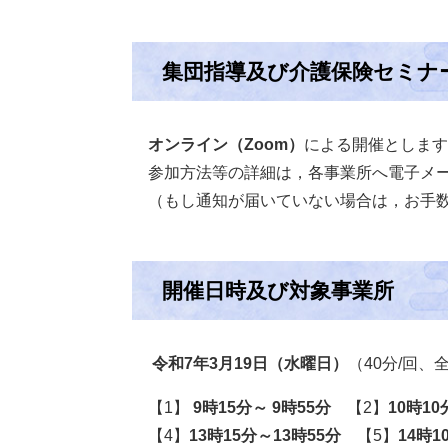
集団指導及び介護保険セミナ
オンライン（Zoom）
による開催とします
参加方法等の詳細は，各事業所へ電子メー
（もし通知が届いていない場合は，お手数
開催日時及び対象事業所
令和7年3月19日（水曜日）​
（40分/回、全
【1】
9時15分～ 9時55分
【2】
10時10
【4】
13時15分～13時55分
【5】
14時1