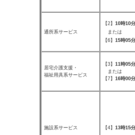
【2】
10時10
通所系サービス
または
【6】
15時05
【3】
11時05
居宅介護支援・
または
福祉用具系サービス
【7】
16時00
施設系サービス
【4】
13時15