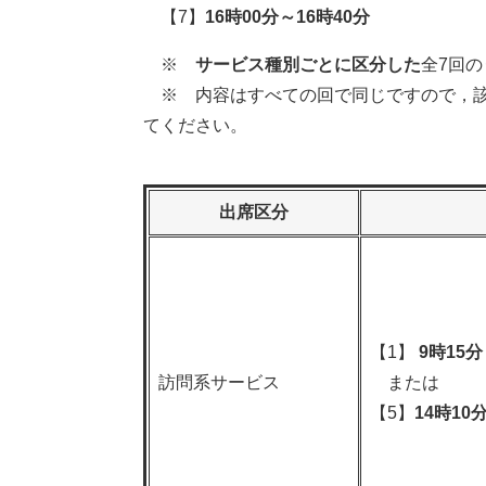
【7】
16時00分～16時40分
※
サービス種別ごとに区分した
全7回の
※ 内容はすべての回で同じですので，該
てください。
出席区分
【1】
9時15分
訪問系サービス
または
【5】
14時10