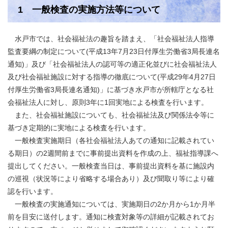
1 一般検査の実施方法等について
水戸市では、社会福祉法の趣旨を踏まえ、「社会福祉法人指導
監査要綱の制定について(平成13年7月23日付厚生労働省3局長連名
通知)」及び「社会福祉法人の認可等の適正化並びに社会福祉法人
及び社会福祉施設に対する指導の徹底について(平成29年4月27日
付厚生労働省3局長連名通知)」に基づき水戸市が所轄庁となる社
会福祉法人に対し、原則3年に1回実地による検査を行います。
また、社会福祉施設についても、社会福祉法及び関係法令等に
基づき定期的に実地による検査を行います。
一般検査実施期日（各社会福祉法人あての通知に記載されてい
る期日）の2週間前までに事前提出資料を作成の上、福祉指導課へ
提出してください。一般検査当日は、事前提出資料を基に施設内
の巡視（状況等により省略する場合あり）及び聞取り等により確
認を行います。
一般検査の実施通知については、実施期日の2か月から1か月半
前を目安に送付します。通知に検査対象等の詳細が記載されてお