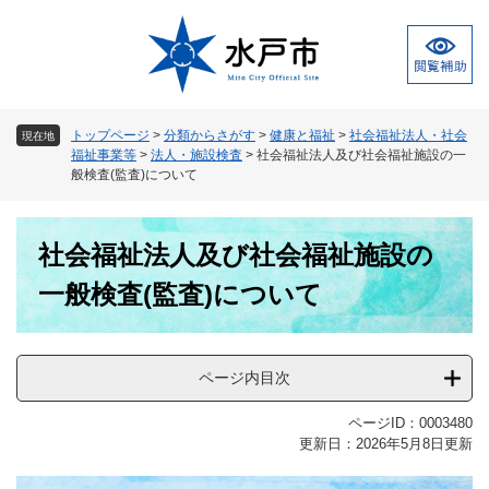
ペ
メ
ー
ニ
ジ
ュ
の
ー
先
を
頭
飛
トップページ
>
分類からさがす
>
健康と福祉
>
社会福祉法人・社会
現在地
で
ば
福祉事業等
>
法人・施設検査
>
社会福祉法人及び社会福祉施設の一
す
し
般検査(監査)について
。
て
本
本
文
社会福祉法人及び社会福祉施設の
文
へ
一般検査(監査)について
ページ内目次
ページID：0003480
更新日：2026年5月8日更新