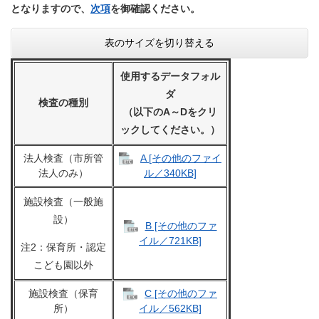
となりますので、
次項
を御確認ください。
表のサイズを切り替える
使用するデータフォル
ダ
検査の種別
（以下のA～Dをクリ
ックしてください。）
法人検査（市所管
A [その他のファイ
法人のみ）
ル／340KB]
施設検査（一般施
設）
B [その他のファ
イル／721KB]
注2：保育所・認定
こども園以外
施設検査（保育
C [その他のファ
所）
イル／562KB]