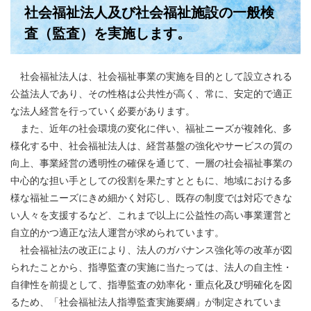
社会福祉法人及び社会福祉施設の一般検
査（監査）を実施します。
社会福祉法人は、社会福祉事業の実施を目的として設立される
公益法人であり、その性格は公共性が高く、常に、安定的で適正
な法人経営を行っていく必要があります。
また、近年の社会環境の変化に伴い、福祉ニーズが複雑化、多
様化する中、社会福祉法人は、経営基盤の強化やサービスの質の
向上、事業経営の透明性の確保を通じて、一層の社会福祉事業の
中心的な担い手としての役割を果たすとともに、地域における多
様な福祉ニーズにきめ細かく対応し、既存の制度では対応できな
い人々を支援するなど、これまで以上に公益性の高い事業運営と
自立的かつ適正な法人運営が求められています。
社会福祉法の改正により、法人のガバナンス強化等の改革が図
られたことから、指導監査の実施に当たっては、法人の自主性・
自律性を前提として、指導監査の効率化・重点化及び明確化を図
るため、「社会福祉法人指導監査実施要綱」が制定されていま