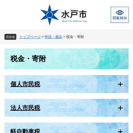
ペ
メ
ー
ニ
ジ
ュ
の
ー
先
を
頭
飛
トップページ
>
申請・届出
>
税金・寄附
現在地
で
ば
す
し
本
。
て
税金・寄附
文
本
文
へ
個人市民税
法人市民税
軽自動車税