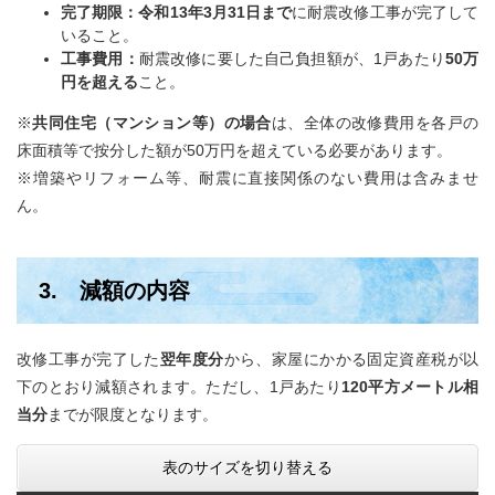
完了期限：令和13年3月31日まで
に耐震改修工事が完了して
いること。
工事費用：
耐震改修に要した自己負担額が、1戸あたり
50万
円を超える
こと。
※
共同住宅（マンション等）の場合
は、全体の改修費用を各戸の
床面積等で按分した額が50万円を超えている必要があります。
※増築やリフォーム等、耐震に直接関係のない費用は含みませ
ん。
3. 減額の内容
改修工事が完了した
翌年度分
から、家屋にかかる固定資産税が以
下のとおり減額されます。ただし、1戸あたり
120平方メートル相
当分
までが限度となります。
表のサイズを切り替える