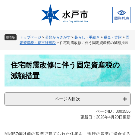
ペ
メ
ー
ニ
ジ
ュ
の
ー
先
を
頭
飛
トップページ
>
分類からさがす
>
暮らし・手続き
>
税金・寄附
>
固
現在地
で
ば
定資産税・都市計画税
>
住宅耐震改修に伴う固定資産税の減額措置
す
し
。
て
本
本
住宅耐震改修に伴う固定資産税の
文
文
へ
減額措置
ページ内目次
ページID：0003556
更新日：2026年4月20日更新
昭和57年以前の基準で建てられた住宅を、現行の基準に適合する