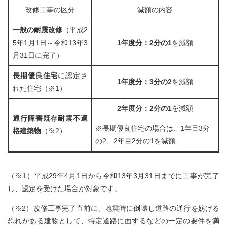
改修工事の区分
減額の内容
一般の耐震改修
（平成2
5年1月1日～令和13年3
1年度分：2分の1
を減額
月31日に完了）
長期優良住宅
に認定さ
1年度分：3分の2
を減額
れた住宅（※1）
2年度分：2分の1
を減額
通行障害既存耐震不適
※長期優良住宅の場合は、1年目3分
格建築物
（※2）
の2、2年目2分の1を減額
（※1）平成29年4月1日から令和13年3月31日までに工事が完了
し、認定を受けた場合が対象です。
（※2）改修工事完了直前に、地震時に倒壊し道路の通行を妨げる
恐れがある建物として、特定道路に面するなどの一定の要件を満