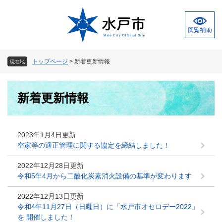
ペ
メ
ー
ニ
ジ
ュ
の
ー
先
を
頭
飛
トップページ
>
新着更新情報
現在地
で
ば
す
し
本
。
て
新着更新情報
文
本
文
へ
2023年1月4日更新
空家等の適正管理に関する協定を締結しました！
2022年12月28日更新
令和5年4月から二酸化炭素消火設備の基準が変わります
2022年12月13日更新
令和4年11月27日（日曜日）に「水戸市オセロデー2022」
を 開催しました！