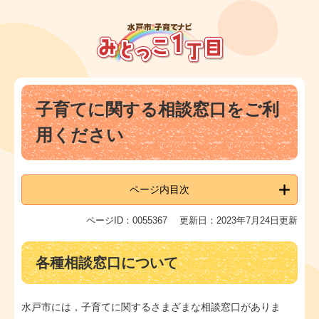
ペ
メ
ー
ニ
ジ
ュ
の
ー
先
を
頭
飛
本
で
ば
子育てに関する相談窓口をご利
文
す
し
。
て
用ください
本
文
へ
ページ内目次
ページID：0055367
更新日：2023年7月24日更新
各種相談窓口について
水戸市には，子育てに関するさまざまな相談窓口がありま