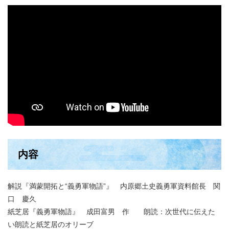
内容
解説『満蒙開拓と“義勇軍物語”』 内原郷土史義勇軍資料館長 関
口 慶久
紙芝居『義勇軍物語』 成田富男 作 朗読：次世代に伝えた
い朗読と紙芝居のオリーブ