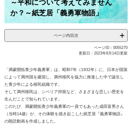
～平和について考えてみません
文
か？～紙芝居「義勇軍物語」
ページ内目次
ページID：0055270
更新日：2023年8月14日更新
「満蒙開拓青少年義勇軍」は、昭和7年（1932年）に、日本が国策
によって満州国を建国し、満州移民を協力に推進した中で誕生し
た青少年による移民組織です。
そして満州移民は、シベリア抑留など、さまざまな悲しい歴史を
生んだことで知られています。
このたび、満蒙開拓青少年義勇軍の一員でもあった成田富男さん
（当時14歳）が、その体験を描き起こした紙芝居『義勇軍物語』
の朗読動画を作成しました。