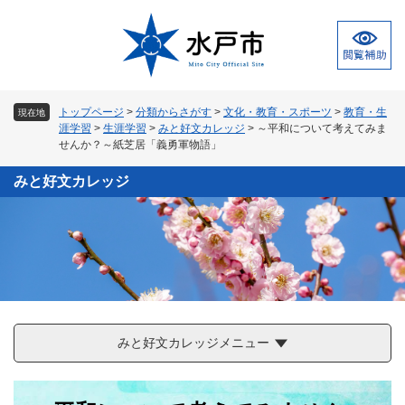
ペ
メ
ー
ニ
ジ
ュ
の
ー
先
を
頭
飛
トップページ
>
分類からさがす
>
文化・教育・スポーツ
>
教育・生
現在地
で
ば
涯学習
>
生涯学習
>
みと好文カレッジ
>
～平和について考えてみま
す
し
せんか？～紙芝居「義勇軍物語」
。
て
本
みと好文カレッジ
文
へ
みと好文カレッジメニュー
本