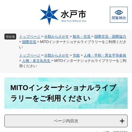
ペ
メ
ー
ニ
ジ
ュ
の
ー
先
を
頭
飛
トップページ
>
分類からさがす
>
観光・交流
>
国際交流・国際協力
現在地
で
ば
>
国際交流
>
MITOインターナショナルライブラリーをご利用くださ
す
し
い
。
て
トップページ
>
分類からさがす
>
市政
>
人権・平和・男女平等参画
本
>
人権・多文化共生
>
MITOインターナショナルライブラリーをご利
文
用ください
へ
本
MITOインターナショナルライブ
文
ラリーをご利用ください
ページ内目次