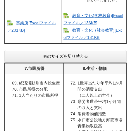
正いたしました。
教育・文化(学校教育)[Excel
事業所[Excelファイル
ファイル／136KB]
／201KB]
教育・文化（社会教育)[Exc
elファイル／181KB]
表のサイズを切り替える
7.市民所得
8.生活・物価
経済活動別市内総生産
1世帯当たり年平均1か月
市民所得の分配
間の消費支出
1人当たりの市民所得
（二人以上の世帯）
勤労者世帯平均1か月間
の収入と支出
消費者物価指数
水戸市公設地方卸売市場
青果物取扱高