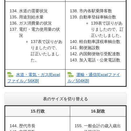
水道の需要状況
市内各駅乗降客数
用途別給水量
自動車登録車輌台数
ガス消費量の状況
139表で誤りがあ
電灯・電力使用量の状
りましたので、訂
況
正いたしました。
137表で誤りがあ
軽自動車課税車輌台数
りましたので、
郵便施設数
訂正いたしまし
内国郵便物引受配達数
た。
加入電話・公衆電話数
水道・電気・ガス[Excel
運輸・通信[Excelファイ
ファイル／56KB]
ル／504KB]
表のサイズを切り替える
15.行政
16.財政
歴代市長
一般会計の歳入歳出