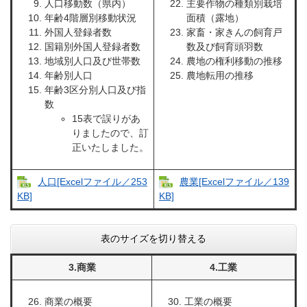
人口移動数（県内）
主要作物の種類別栽培
年齢4階層別移動状況
面積（露地）
外国人登録者数
家畜・家きんの飼育戸
国籍別外国人登録者数
数及び飼育頭羽数
地域別人口及び世帯数
農地の権利移動の推移
年齢別人口
農地転用の推移
年齢3区分別人口及び指
数
15表で誤りがあ
りましたので、訂
正いたしました。
人口[Excelファイル／253
農業[Excelファイル／139
KB]
KB]
表のサイズを切り替える
3.商業
4.工業
商業の概要
工業の概要