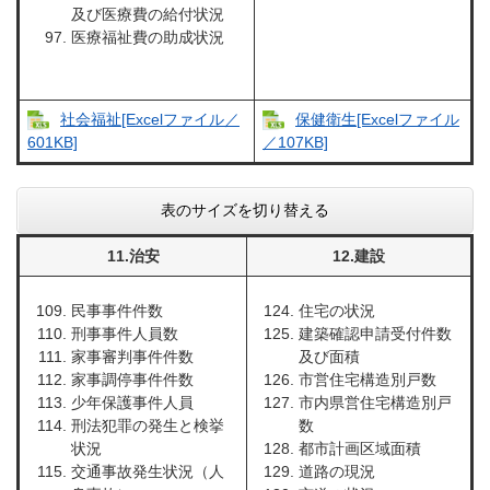
及び医療費の給付状況
医療福祉費の助成状況
社会福祉[Excelファイル／
保健衛生[Excelファイル
601KB]
／107KB]
表のサイズを切り替える
11.治安
12.建設
民事事件件数
住宅の状況
刑事事件人員数
建築確認申請受付件数
家事審判事件件数
及び面積
家事調停事件件数
市営住宅構造別戸数
少年保護事件人員
市内県営住宅構造別戸
刑法犯罪の発生と検挙
数
状況
都市計画区域面積
交通事故発生状況（人
道路の現況