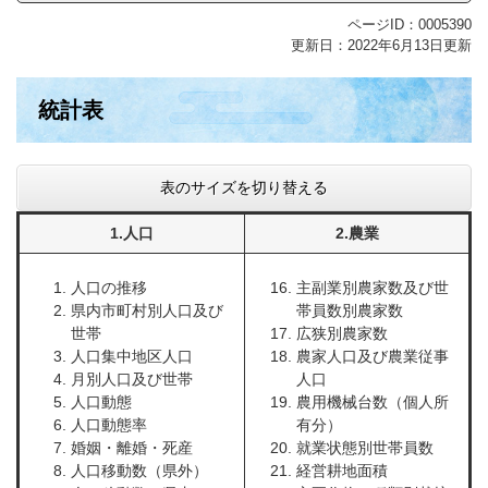
ページID：0005390
更新日：2022年6月13日更新
統計表
表のサイズを切り替える
1.人口
2.農業
人口の推移
主副業別農家数及び世
県内市町村別人口及び
帯員数別農家数
世帯
広狭別農家数
人口集中地区人口
農家人口及び農業従事
月別人口及び世帯
人口
人口動態
農用機械台数（個人所
人口動態率
有分）
婚姻・離婚・死産
就業状態別世帯員数
人口移動数（県外）
経営耕地面積