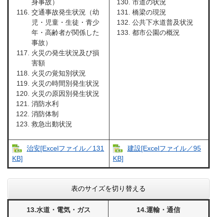
身事故）
市道の状況
交通事故発生状況（幼
橋梁の現況
児・児童・生徒・青少
公共下水道普及状況
年・高齢者が関係した
都市公園の概況
事故）
火災の発生状況及び損
害額
火災の覚知別状況
火災の時間別発生状況
火災の原因別発生状況
消防水利
消防体制
救急出動状況
治安[Excelファイル／131
建設[Excelファイル／95
KB]
KB]
表のサイズを切り替える
13.水道・電気・ガス
14.運輸・通信