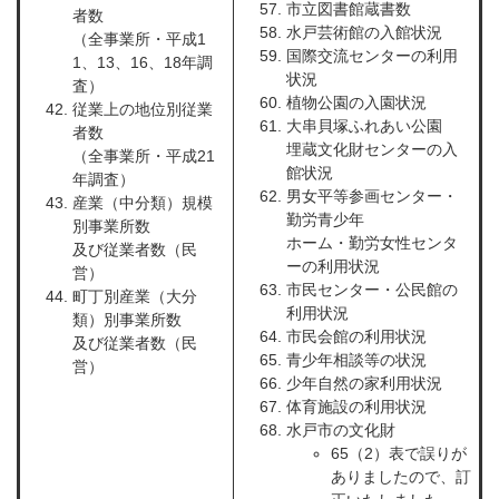
市立図書館蔵書数
者数
水戸芸術館の入館状況
（全事業所・平成1
国際交流センターの利用
1、13、16、18年調
状況
査）
植物公園の入園状況
従業上の地位別従業
大串貝塚ふれあい公園
者数
埋蔵文化財センターの入
（全事業所・平成21
館状況
年調査）
男女平等参画センター・
産業（中分類）規模
勤労青少年
別事業所数
ホーム・勤労女性センタ
及び従業者数（民
ーの利用状況
営）
市民センター・公民館の
町丁別産業（大分
利用状況
類）別事業所数
市民会館の利用状況
及び従業者数（民
青少年相談等の状況
営）
少年自然の家利用状況
体育施設の利用状況
水戸市の文化財
65（2）表で誤りが
ありましたので、訂