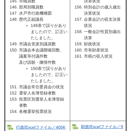
市職員数
決算状況
部局別職員数
特別会計の歳入歳出
水戸市行政機構図
決算状況
歴代正副議長
企業会計の収支決算
148表で誤りがあり
状況
ましたので、訂正い
一般会計性質別歳出
たしました。
決算
市議会党派別議員数
財政状況
市議会本会議開催回数、
市有財産状況
議案等付議件数
市税の収入状況
及び請願・陳情件数
150表で誤りがあり
ましたので、訂正い
たしました。
市議会常任委員会の状況
選挙人名簿登録者数
投票区別選挙人名簿登録
者数
各種選挙投票状況
財政[Excelファイル／9
行政[Excelファイル／405K