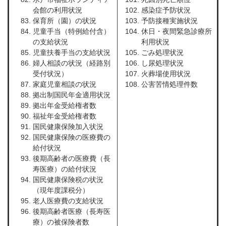
会館の利用状況
感染症予防状況
保育所（園）の状況
予防接種実施状況
児童手当（特例給付含）
休日・夜間緊急診療所
の支給状況
利用状況
児童扶養手当の支給状況
ごみ処理状況
婦人相談の状況（経路別
し尿処理状況
受付状況）
火葬場使用状況
家庭児童相談の状況
公害苦情処理件数
拠出制国民年金適用状況
拠出年金受給権者数
福祉年金受給権者数
国民健康保険加入状況
国民健康保険の医療費の
給付状況
後期高齢者の医療費（長
寿医療）の給付状況
国民健康保険税の状況
（現年度課税分）
老人医療費の支給状況
後期高齢者医療（長寿医
療）の被保険者数