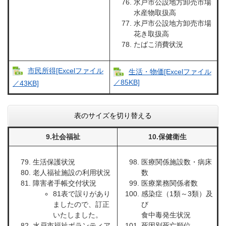
水戸市公設地方卸売市場
水産物取扱高
水戸市公設地方卸売市場
花き取扱高
たばこ消費状況
市民所得[Excelファイル
生活・物価[Excelファイル
／85KB]
／43KB]
表のサイズを切り替える
9.社会福祉
10.保健衛生
生活保護状況
医療関係施設数・病床
老人福祉施設の利用状況
数
障害者手帳交付状況
医療業務関係者数
81表で誤りがあり
感染症（1類～3類）及
ましたので、訂正
び
いたしました。
食中毒発生状況
水戸市福祉ボランティア
死因別死亡順位