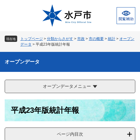
ペ
メ
ー
ニ
ジ
ュ
の
ー
先
を
頭
飛
トップページ
>
分類からさがす
>
市政
>
市の概要
>
統計
>
オープン
現在地
で
ば
データ
>
平成23年版統計年報
す
し
。
て
オープンデータ
本
文
へ
オープンデータメニュー
本
平成23年版統計年報
文
ページ内目次