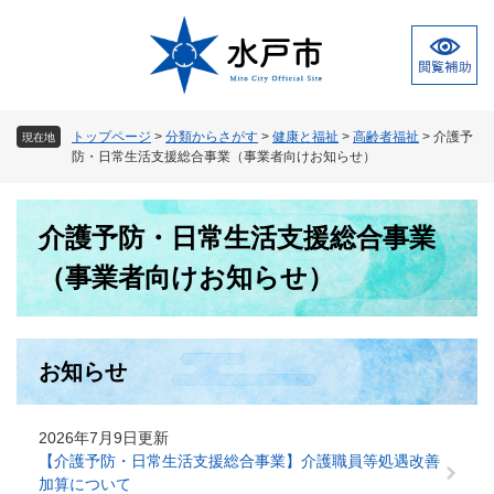
ペ
メ
ー
ニ
ジ
ュ
の
ー
先
を
頭
飛
トップページ
>
分類からさがす
>
健康と福祉
>
高齢者福祉
>
介護予
現在地
で
ば
防・日常生活支援総合事業（事業者向けお知らせ）
す
し
。
て
本
本
介護予防・日常生活支援総合事業
文
文
へ
（事業者向けお知らせ）
お知らせ
2026年7月9日更新
【介護予防・日常生活支援総合事業】介護職員等処遇改善
加算について