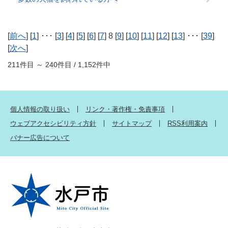
[
前へ
] [
1
] ･･･ [
3
] [
4
] [
5
] [
6
] [
7
] 8 [
9
] [
10
] [
11
] [
12
] [
13
] ･･･ [
39
]
[
次へ
]
211件目 ～ 240件目 / 1,152件中
個人情報の取り扱い
リンク・著作権・免責事項
ウェブアクセシビリティ方針
サイトマップ
RSS利用案内
バナー広告について