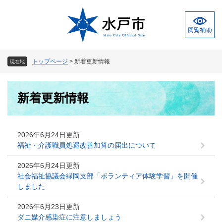
ペ
メ
ー
ニ
ジ
ュ
の
ー
先
を
頭
飛
トップページ
>
新着更新情報
現在地
で
ば
す
し
本
。
て
新着更新情報
文
本
文
へ
2026年6月24日更新
福祉・介護職員処遇改善加算の届出について
2026年6月24日更新
社会福祉協議会緑岡支部「ボランティア体験学習」を開催
しました
2026年6月23日更新
ダニ媒介感染症に注意しましょう