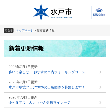
ペ
メ
ー
ニ
ジ
ュ
の
ー
先
を
頭
飛
トップページ
>
新着更新情報
現在地
で
ば
す
し
本
。
て
新着更新情報
文
本
文
へ
2026年7月1日更新
歩いて楽しむ！ おすすめ市内ウォーキングコース
2026年7月1日更新
水戸市環境フェア2026の出展団体を募集します！
2026年7月1日更新
令和８年度「みとちゃん健康マイレージ」