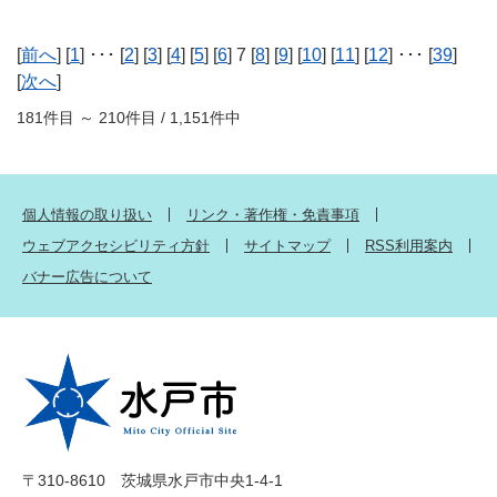
[
前へ
] [
1
] ･･･ [
2
] [
3
] [
4
] [
5
] [
6
] 7 [
8
] [
9
] [
10
] [
11
] [
12
] ･･･ [
39
]
[
次へ
]
181件目 ～ 210件目 / 1,151件中
個人情報の取り扱い
リンク・著作権・免責事項
ウェブアクセシビリティ方針
サイトマップ
RSS利用案内
バナー広告について
〒310-8610 茨城県水戸市中央1-4-1