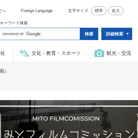
文へ
Foreign Language
文字サイズ
標準
拡大
キーワード検索
G
詳細検索
o
o
g
l
福祉
文化・教育・スポーツ
観光・交流
e
カ
ス
タ
画）
ム
検
索