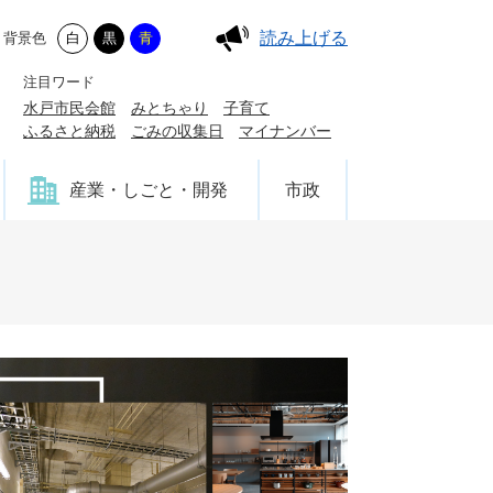
読み上げる
背景色
白
黒
青
注目ワード
水戸市民会館
みとちゃり
子育て
ふるさと納税
ごみの収集日
マイナンバー
産業・しごと・開発
市政