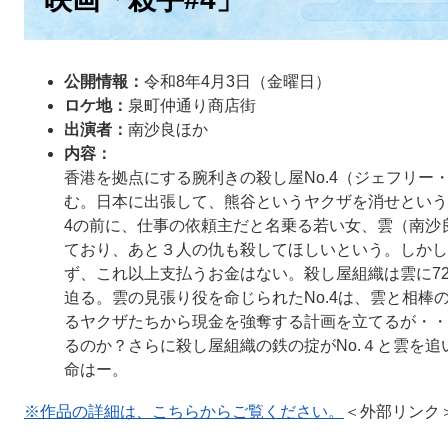
公開情報：
令和8年4月3日（金曜日）
ロケ地：
泉町仲通り商店街
出演者：
南沙良ほか
内容：
香港を拠点にする腕利きの殺し屋No.4（ジェフリー
む。日本に出張して、熊谷というヤクザを消せという
4の前に、仕事の依頼主だと名乗る若い女、雲（南沙
ており、あと３人の仇も殺してほしいという。しかし
ず、これ以上支払うお金はない。殺し屋組織は雲に7
迫る。雲の見張り役を命じられたNo.4は、雲と相棒
るヤクザたちから現金を強奪する計画を立てるが・・
るのか？さらに殺し屋組織の鉄の掟がNo.４と雲を
命はー。
※作品の詳細は、こちらからご覧ください。​
＜外部リンク