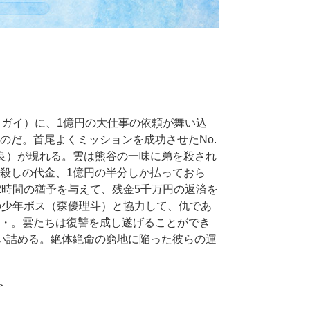
・ガイ）に、1億円の大仕事の依頼が舞い込
のだ。首尾よくミッションを成功させたNo.
良）が現れる。雲は熊谷の一味に弟を殺され
殺しの代金、1億円の半分しか払っておら
2時間の猶予を与えて、残金5千万円の返済を
の少年ボス（森優理斗）と協力して、仇であ
・。雲たちは復讐を成し遂げることができ
追い詰める。絶体絶命の窮地に陥った彼らの運
＞