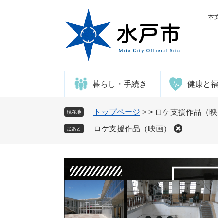
ペ
メ
ー
ニ
本
ジ
ュ
の
ー
先
を
頭
飛
で
ば
暮らし・手続き
健康と
す
し
。
て
本
トップページ
>
>
ロケ支援作品（映
現在地
文
ロケ支援作品（映画）
足あと
へ