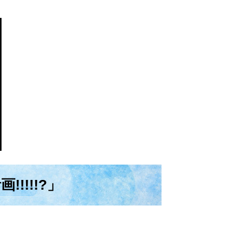
!!!!?」