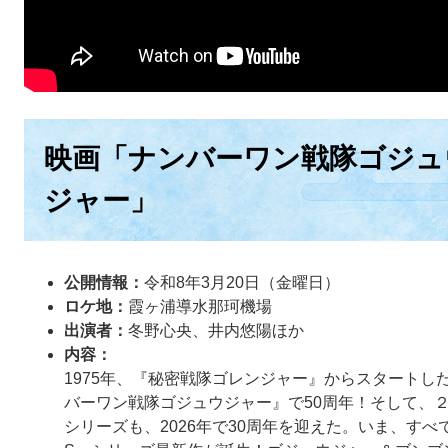
映画「ナンバーワン戦隊ゴジュ
ジャー」
公開情報：
令和8年3月20日（金曜日）
ロケ地：
霞ヶ浦導水那珂機場
出演者：
冬野心央、井内悠陽ほか
内容：
1975年、『秘密戦隊ゴレンジャー』からスタートし
バーワン戦隊ゴジュウジャー』で50周年！そして、
シリーズも、2026年で30周年を迎えた。いま、す