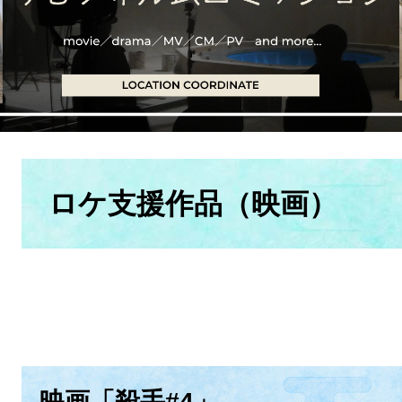
本
文
ロケ支援作品（映画）
映画「殺手#4」